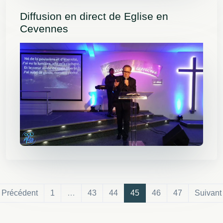
Diffusion en direct de Eglise en
Cevennes
 Précédent
1
…
43
44
45
46
47
Suivant